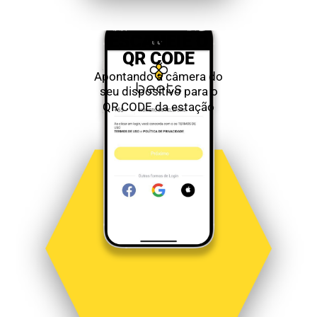
ESCANEIE O
QR CODE
Apontando a câmera do
seu dispositivo para o
QR CODE da estação