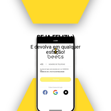
SEJA FELIZ! ;)
E devolva em qualquer
estação!